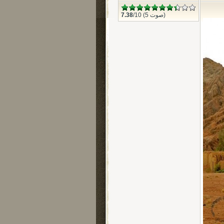
/10 (5 صوت)
7.38