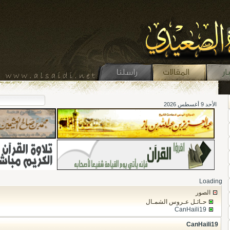
الأحد 9 أغسطس 2026
Loading
الصور
حـائـل عـروس الشمـال
CanHaili19
CanHaili19