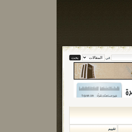
في
تقييم