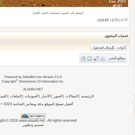
إضغط على الصورة لمشاهدة الحجم الكامل
1029
0 |
0 |
خدمات المحتوى
أدوات :
[
إرسال لصديق
]
مواقع النشر :
Powered by
Dimofinf cms
Version 3.0.0
©
Copyright
Dimensions Of Information Inc.
ALSAIDI.NET
الرئيسية
|
المقالات
|
الصور
|
الأخبار
|
الصوتيات
|
الملفات
|
الفيد
أفضل تصفح ل
ل
موقع
ب
دقة ومقاس الشاشة 1024 × 768
ght © 2026 www.alsaidi.net - All rights reserved
تصميم وتطوير