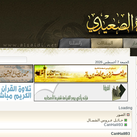
الجمعة 7 أغسطس 2026
Loading
الصور
حـائـل عـروس الشمـال
CanHaili93
CanHaili93