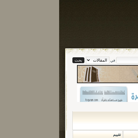
في
تقييم